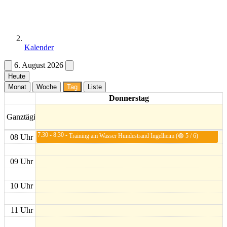
Kalender
6. August 2026
Heute
Monat
Woche
Tag
Liste
Donnerstag
Ganztägig
7:30 - 8:30
08 Uhr
Training am Wasser Hundestrand Ingelheim (🟢 5 / 6)
09 Uhr
10 Uhr
11 Uhr